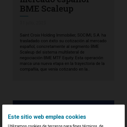
BME Scaleup
31 julio, 2025
Saint Croix Holding Immobilier, SOCIMI, S.A. ha
trasladado con éxito su cotización al mercado
español, concretamente al segmento BME
Scaleup del sistema multilateral de
negociación BME MTF Equity. Esta operación
marca una nueva etapa en la trayectoria de la
compañía, que venía cotizando en la...
Este sitio web emplea cookies
Utilizamos cookies de terceros para fines técnicos, de