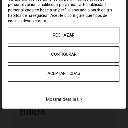
personalización, analíticos y para mostrarte publicidad
personalizada en base a un perfil elaborado a partir de tus
hábitos de navegación. Acepte o configure qué tipos de
cookies desea cargar.
RECHAZAR
Saint Croix y
CONFIGURAR
Pryconsa han
entregado el Hospital
ACEPTAR TODAS
Blua de Valdebebas a
Sanitas, la referencia
de los hospitales del
Mostrar detalles
futuro.
15 junio, 2025