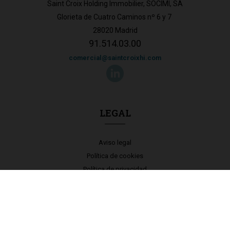
Saint Croix Holding Immobilier, SOCIMI, SA
Glorieta de Cuatro Caminos nº 6 y 7
28020 Madrid
91.514.03.00
comercial@saintcroixhi.com
LEGAL
Aviso legal
Política de cookies
Política de privacidad
Accesibilidad
Canal Ético