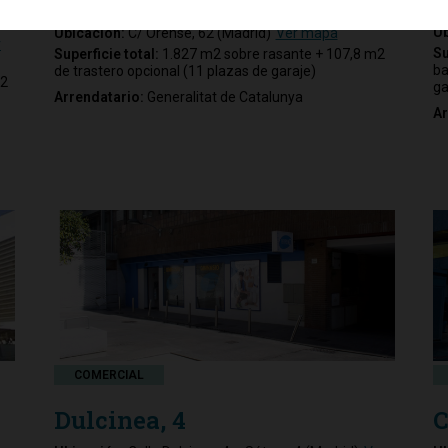
Ub
Ubicación:
C/ Orense, 62 (Madrid)
Ver mapa
r
Su
Superficie total:
1.827 m2 sobre rasante + 107,8 m2
ba
de trastero opcional (11 plazas de garaje)
22
ga
Arrendatario:
Generalitat de Catalunya
Ar
COMERCIAL
Dulcinea, 4
C