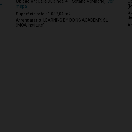
Ubicación:
Calle Dulcinea, 4 – Sótano 4 (Madrid)
Ver
Ub
a
mapa
(M
Su
Superficie total:
1.037,04 m2
de
Arrendatario:
LEARNING BY DOING ACADEMY, SL.,
(MOA Institute)
Ar