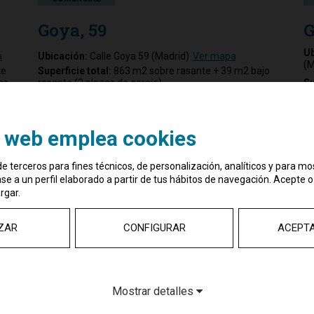
Goya, 59
G
Ub
a
Ubicación:
Calle Goya 59 (Madrid)
Ver mapa
(M
te
Superficie total:
863 m2 sobre rasante + 39 m2 bajo
as
rasante (2 plazas de garaje)
Su
Arrendatario:
DOBLES PAREJAS, S.L. (PRIMOR)
Ar
o web emplea cookies
e terceros para fines técnicos, de personalización, analíticos y para mo
e a un perfil elaborado a partir de tus hábitos de navegación. Acepte o
rgar.
ZAR
CONFIGURAR
ACEPT
OFICINA
COMERCIAL
Mostrar detalles
V
Orense, 62