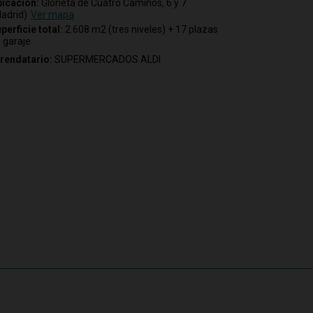
icación:
Glorieta de Cuatro Caminos, 6 y 7
adrid)
Ver mapa
perficie total:
2.608 m2 (tres niveles) + 17 plazas
 garaje
rendatario:
SUPERMERCADOS ALDI