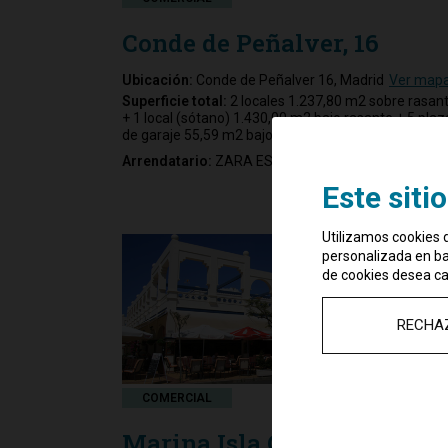
Conde de Peñalver, 16
Ubicación:
Conde de Peñalver 16, Madrid
Ver map
Superficie total:
2 locales 1.237,80 m2 sobre rasan
+ 1 local (sótano) 1.430,00 m2 bajo rasante + 5 plaz
de garaje 55,59 m2 bajo rasante
Arrendatario:
ZARA ESPAÑA, S.A.
Este siti
Utilizamos cookies d
personalizada en bas
de cookies desea ca
RECHA
COMERCIAL
Marina Isla Canela