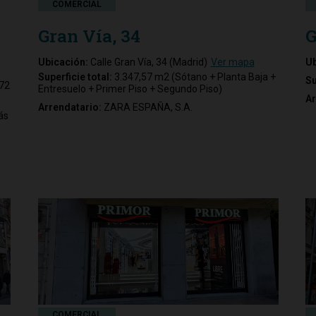
COMERCIAL
Gran Vía, 34
G
Ubicación:
Calle Gran Vía, 34 (Madrid)
Ver mapa
Ub
Superficie total:
3.347,57 m2 (Sótano + Planta Baja +
Su
872
Entresuelo + Primer Piso + Segundo Piso)
Ar
Arrendatario:
ZARA ESPAÑA, S.A.
ás
COMERCIAL