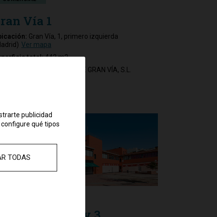
ran Vía 1
icación:
Gran Vía, 1, primero izquierda
adrid)
Ver mapa
perficie total:
442 m2
rendatario:
LA PRIMERA DE GRAN VÍA, S.L.
strarte publicidad
 configure qué tipos
AR TODAS
COMERCIAL
alderrebollo 1 y 3