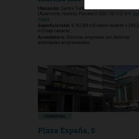
Ubicación:
Centro Turístico de Isla Canela
(Ayamonte, Huelva), Parcela D-ESC-10/1/2/3/4
Ve
mapa
Superficie total:
6.161,89 m2 sobre rasante + 234,
m2 bajo rasante
Arrendatario:
Diversas empresas con distintas
actividades empresariales
COMERCIAL
Plaza España, 5