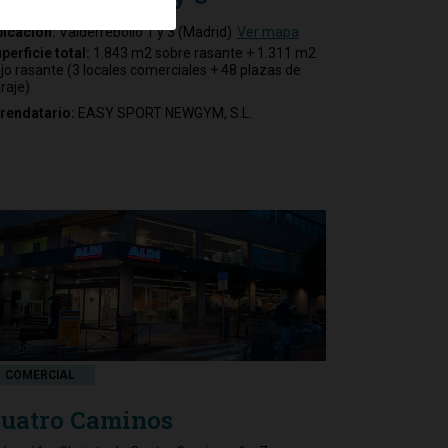
icación:
Valderrebollo 1 y 3 (Madrid)
Ver mapa
perficie total:
1.843 m2 sobre rasante + 1.311 m2
jo rasante (3 locales comerciales + 48 plazas de
raje)
rendatario:
EASY SPORT NEWGYM, S.L.
COMERCIAL
uatro Caminos