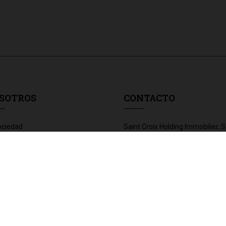
SOTROS
CONTACTO
ociedad
Saint Croix Holding Immobilier, 
vos
SA
cias
Glorieta de Cuatro Caminos nº 6
 de accionistas
28020 Madrid
91.514.03.00
aja con nosotros
comercial@saintcroixhi.com