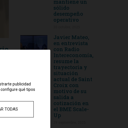
mantiene un
sólido
desempeño
operativo
30 octubre, 2025
Javier Mateo,
en entrevista
rio
con Radio
Intereconomía,
e
resume la
trayectoria y
situación
actual de Saint
strarte publicidad
Croix con
 configure qué tipos
motivo de su
salida a
cotización en
ás
el BME Scale-
AR TODAS
Up
ria
29 septiembre, 2025
o