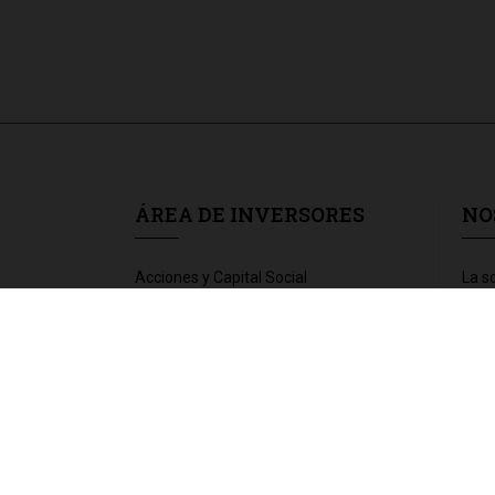
ÁREA DE INVERSORES
NO
Acciones y Capital Social
La s
Gobierno corporativo
Acti
Información financiera
Noti
Agenda del inversor
Foro
Hechos relevantes
Trab
Junta de Accionistas