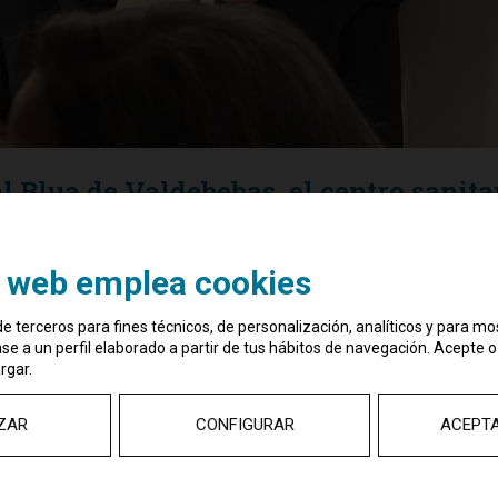
l Blua de Valdebebas, el centro sanita
onstruido por Pryconsa y propiedad d
o web emplea cookies
e terceros para fines técnicos, de personalización, analíticos y para mo
e a un perfil elaborado a partir de tus hábitos de navegación. Acepte o
entes en la inauguración oficial del
Hospital Blua Sanitas
rgar.
nsolida el compromiso de la compañía con la inversión en
. El nuevo complejo hospitalario, se posiciona como
el hospital m
ervicios de la ciudad de Madrid
.
ZAR
CONFIGURAR
ACEPT
es de
Sanitas
, operador del centro y referente en la gestión sanita
Grupo Pryconsa
, deportistas y personalidades del Ayuntamient