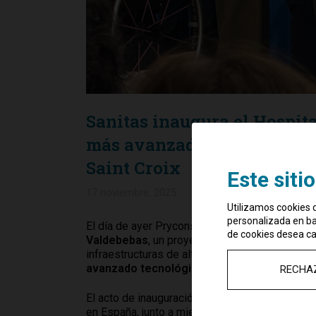
Sanitas inaugura el Hospita
más avanzado de Madrid, c
Saint Croix
Este siti
17 noviembre, 2025
Utilizamos cookies d
personalizada en bas
El día de ayer Pryconsa y SCHI estuvieron pres
de cookies desea ca
Valdebebas
, un proyecto emblemático que co
infraestructuras de alta calidad y valor social
avanzado tecnológicamente y con mejores s
RECHA
El acto de inauguración reunió a representant
en España, junto a miembros de
Saint Croix
y