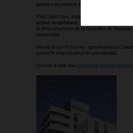
quienes destacaron la magnitud y la relevancia
Para Saint Croix, este hito supone un paso deci
activo hospitalario
, desarrollado para uno de 
el firme propósito de la compañía de impulsar 
comunidad.
Desde Grupo Pryconsa, agradecemos a Sanitas 
convertir esta iniciativa en una realidad.
Conoce la web que
muestra el agradecimiento 