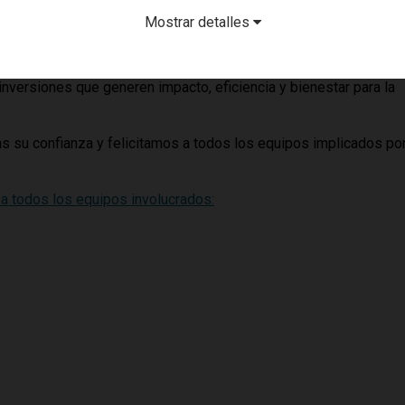
 estratégica del proyecto.
Mostrar detalles
sivo en la diversificación de su cartera, incorporando su
primer
los grupos sanitarios más prestigiosos del país. El proyecto refl
inversiones que generen impacto, eficiencia y bienestar para la
su confianza y felicitamos a todos los equipos implicados po
a todos los equipos involucrados: