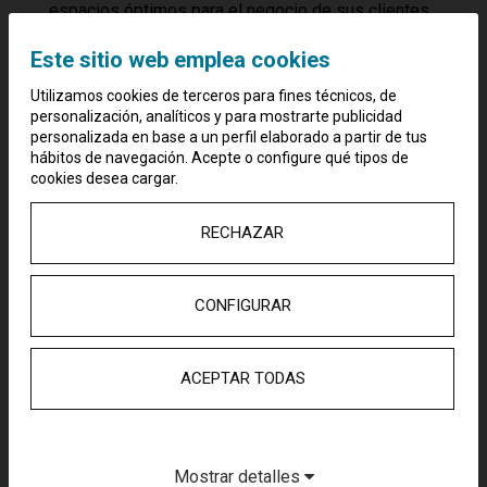
espacios óptimos para el negocio de sus clientes
y creando valor para sus accionistas en un
mercado cada vez más competitivo.
Este sitio web emplea cookies
Utilizamos cookies de terceros para fines técnicos, de
Toda la entrevista aquí:
personalización, analíticos y para mostrarte publicidad
https://vimeo.com/manage/videos/1122765064
personalizada en base a un perfil elaborado a partir de tus
hábitos de navegación. Acepte o configure qué tipos de
cookies desea cargar.
RECHAZAR
CONFIGURAR
Saint Croix eleva un 16%
su Ebitda en 2025 gracias
ACEPTAR TODAS
al impulso de su negocio
hotelero
27 febrero, 2026
Mostrar detalles