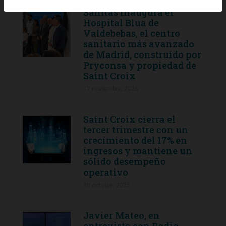
Sanitas inaugura el
Hospital Blua de
Valdebebas, el centro
sanitario más avanzado
de Madrid, construido por
Pryconsa y propiedad de
Saint Croix
17 noviembre, 2025
Saint Croix cierra el
tercer trimestre con un
crecimiento del 17% en
ingresos y mantiene un
sólido desempeño
operativo
30 octubre, 2025
Javier Mateo, en