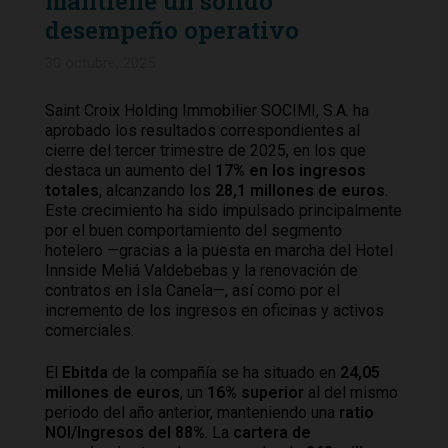
mantiene un sólido
desempeño operativo
30 octubre, 2025
Saint Croix Holding Immobilier SOCIMI, S.A. ha
aprobado los resultados correspondientes al
cierre del tercer trimestre de 2025, en los que
destaca un aumento del
17% en los ingresos
totales
, alcanzando los
28,1 millones de euros
.
Este crecimiento ha sido impulsado principalmente
por el buen comportamiento del segmento
hotelero —gracias a la puesta en marcha del Hotel
Innside Meliá Valdebebas y la renovación de
contratos en Isla Canela—, así como por el
incremento de los ingresos en oficinas y activos
comerciales.
El
Ebitda
de la compañía se ha situado en
24,05
millones de euros
, un
16% superior
al del mismo
periodo del año anterior, manteniendo una
ratio
NOI/Ingresos del 88%
. La
cartera de