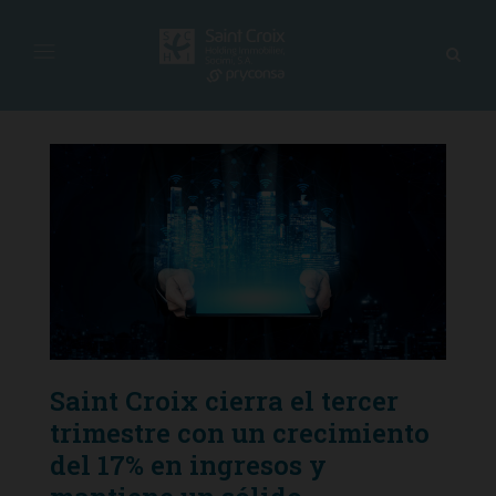
Saint Croix cierra el tercer
trimestre con un crecimiento
del 17% en ingresos y