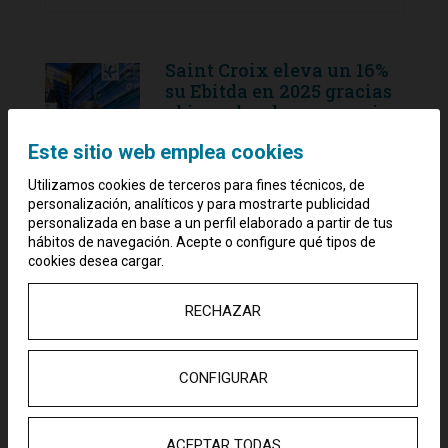
Saint Croix eleva un 16%
su Ebitda en 2025 gracias
al impulso de su negocio
hotelero
Este sitio web emplea cookies
27 febrero, 2026
Utilizamos cookies de terceros para fines técnicos, de
personalización, analíticos y para mostrarte publicidad
Sanitas inaugura el
personalizada en base a un perfil elaborado a partir de tus
Hospital Blua de
hábitos de navegación. Acepte o configure qué tipos de
Valdebebas, el centro
cookies desea cargar.
sanitario más avanzado
de Madrid, construido por
RECHAZAR
Pryconsa y propiedad de
Saint Croix
17 noviembre, 2025
CONFIGURAR
Saint Croix cierra el
ACEPTAR TODAS