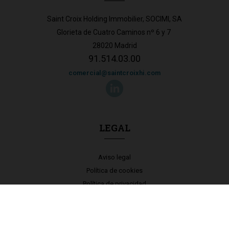
Saint Croix Holding Immobilier, SOCIMI, SA
Glorieta de Cuatro Caminos nº 6 y 7
28020 Madrid
91.514.03.00
comercial@saintcroixhi.com
LEGAL
Aviso legal
Política de cookies
Política de privacidad
Accesibilidad
Canal Ético