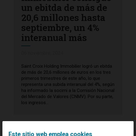
un ebitda de más de
20,6 millones hasta
septiembre, un 4%
interanual más
06 noviembre, 2024
Saint Croix Holding Immobilier logró un ebitda
de más de 20,6 millones de euros en los tres
primeros trimestres de este año, lo que
representa una subida interanual del 4%, según
ha informado la socimi a la Comisión Nacional
del Mercado de Valores (CNMV). Por su parte,
los ingresos...
Este sitio web emplea cookies