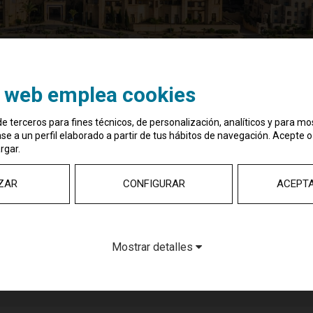
o web emplea cookies
e terceros para fines técnicos, de personalización, analíticos y para mo
e a un perfil elaborado a partir de tus hábitos de navegación. Acepte o
rgar.
paña con un hotel en Isla
ZAR
CONFIGURAR
ACEPT
Mostrar detalles
con 31 hoteles en Portugal y 10 en Brasil, llegará a España en la
otel en Isla Canela (Costa de la Luz, Huelva). El inmueble es