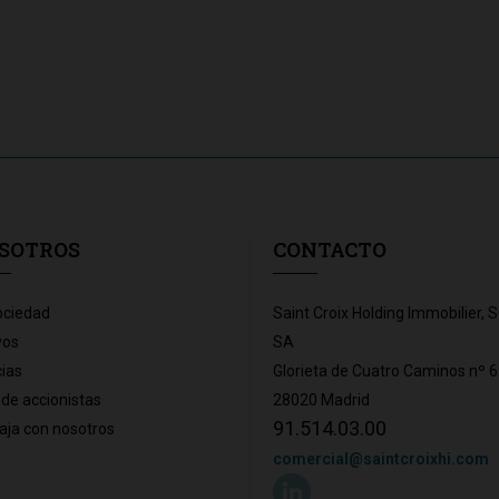
SOTROS
CONTACTO
ociedad
Saint Croix Holding Immobilier, 
vos
SA
cias
Glorieta de Cuatro Caminos nº 6
 de accionistas
28020 Madrid
91.514.03.00
aja con nosotros
comercial@saintcroixhi.com