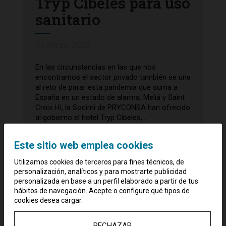
Tryp Cibeles para uso
sanitario
15 marzo, 2020
En las circunstancias en las que nos
encontramos el sector privado también se une
al reto de parar esta pandemia que suma a
España en un estado de alarma. Meliá y Saint
Croix HI, la Socimi de PRYCONSA han ofrecido
al gobierno el hotel Tryp Cibeles,...
Este sitio web emplea cookies
Utilizamos cookies de terceros para fines técnicos, de
personalización, analíticos y para mostrarte publicidad
personalizada en base a un perfil elaborado a partir de tus
hábitos de navegación. Acepte o configure qué tipos de
cookies desea cargar.
RECHAZAR