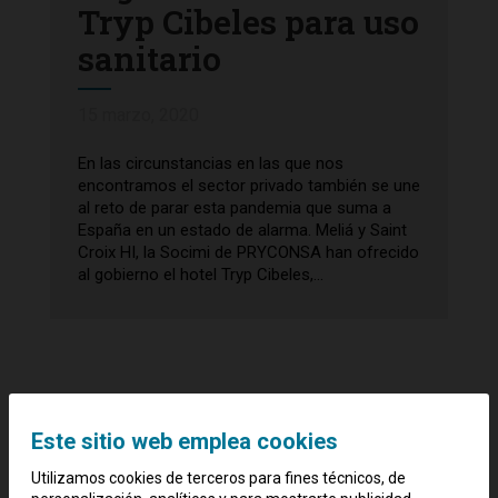
Tryp Cibeles para uso
sanitario
15 marzo, 2020
En las circunstancias en las que nos
encontramos el sector privado también se une
al reto de parar esta pandemia que suma a
España en un estado de alarma. Meliá y Saint
Croix HI, la Socimi de PRYCONSA han ofrecido
al gobierno el hotel Tryp Cibeles,...
Este sitio web emplea cookies
Utilizamos cookies de terceros para fines técnicos, de