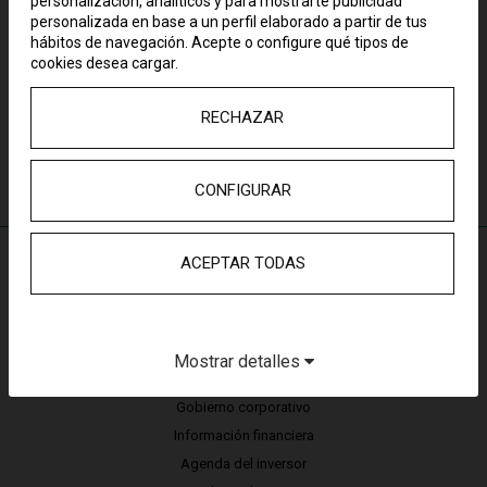
personalización, analíticos y para mostrarte publicidad
personalizada en base a un perfil elaborado a partir de tus
hábitos de navegación. Acepte o configure qué tipos de
cookies desea cargar.
RECHAZAR
CONFIGURAR
ACEPTAR TODAS
ÁREA DE INVERSORES
Mostrar detalles
Acciones y Capital Social
Gobierno corporativo
Información financiera
Agenda del inversor